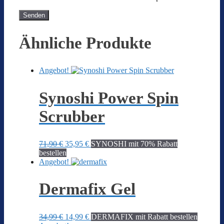
Ähnliche Produkte
Angebot!
Synoshi Power Spin
Scrubber
Ursprünglicher
Aktueller
71,90
€
35,95
€
SYNOSHI mit 70% Rabatt
Preis
Preis
bestellen
war:
ist:
Angebot!
71,90 €
35,95 €.
Dermafix Gel
Ursprünglicher
Aktueller
34,99
€
14,99
€
DERMAFIX mit Rabatt bestellen