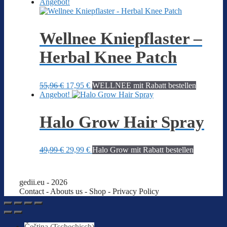
Preis
Preis
Angebot!
war:
ist:
34,99 €
14,99 €.
Wellnee Kniepflaster –
Herbal Knee Patch
Ursprünglicher
Aktueller
55,96
€
17,95
€
WELLNEE mit Rabatt bestellen
Preis
Preis
Angebot!
war:
ist:
55,96 €
17,95 €.
Halo Grow Hair Spray
Ursprünglicher
Aktueller
49,99
€
29,99
€
Halo Grow mit Rabatt bestellen
Preis
Preis
war:
ist:
49,99 €
29,99 €.
gedii.eu - 2026
Contact - Abouts us -
Shop
- Privacy Policy
Čeština
(
Tschechisch
)