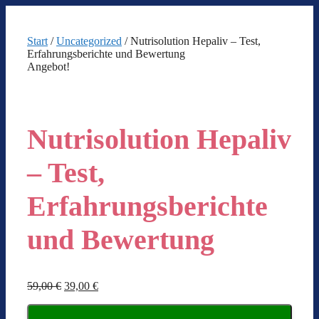
Zum
Inhalt
springen
Start
/
Uncategorized
/ Nutrisolution Hepaliv – Test,
Erfahrungsberichte und Bewertung
Angebot!
Nutrisolution Hepaliv
– Test,
Erfahrungsberichte
und Bewertung
Ursprünglicher
Aktueller
59,00
€
39,00
€
Preis
Preis
war:
ist: