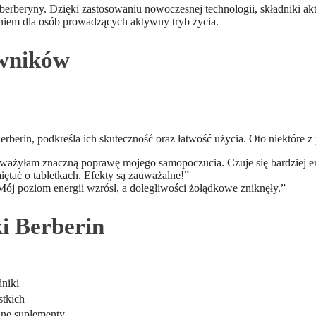
 berberyny. Dzięki zastosowaniu nowoczesnej technologii, składniki ak
aniem dla osób prowadzących aktywny tryb życia.
owników
erberin, podkreśla ich skuteczność oraz łatwość użycia. Oto niektóre z
ważyłam znaczną poprawę mojego samopoczucia. Czuje się bardziej en
ętać o tabletkach. Efekty są zauważalne!”
 Mój poziom energii wzrósł, a dolegliwości żołądkowe zniknęły.”
ki Berberin
dniki
stkich
jne suplementy