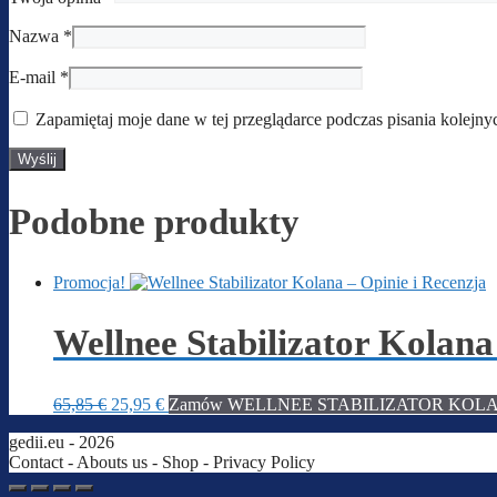
Nazwa
*
E-mail
*
Zapamiętaj moje dane w tej przeglądarce podczas pisania kolejny
Podobne produkty
Promocja!
Wellnee Stabilizator Kolana
Pierwotna
Aktualna
65,85
€
25,95
€
Zamów WELLNEE STABILIZATOR KOLANA 
cena
cena
gedii.eu - 2026
wynosiła:
wynosi:
Contact - Abouts us -
Shop
- Privacy Policy
65,85 €.
25,95 €.