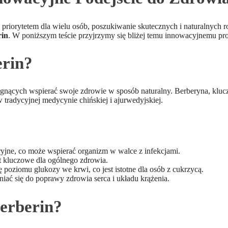
 priorytetem dla wielu osób, poszukiwanie skutecznych i naturalnych ro
rin
. W poniższym teście przyjrzymy się bliżej temu innowacyjnemu 
erin?
ragnących wspierać swoje zdrowie w sposób naturalny. Berberyna, kluc
w tradycyjnej medycynie chińskiej i ajurwedyjskiej.
yjne, co może wspierać organizm w walce z infekcjami.
t kluczowe dla ogólnego zdrowia.
poziomu glukozy we krwi, co jest istotne dla osób z cukrzycą.
ać się do poprawy zdrowia serca i układu krążenia.
Berberin?