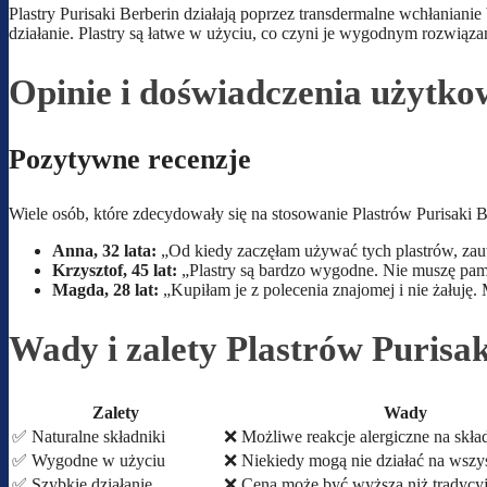
Plastry Purisaki Berberin działają poprzez transdermalne wchłanianie
działanie. Plastry są łatwe w użyciu, co czyni je wygodnym rozwiąz
Opinie i doświadczenia użytk
Pozytywne recenzje
Wiele osób, które zdecydowały się na stosowanie Plastrów Purisaki B
Anna, 32 lata:
„Od kiedy zaczęłam używać tych plastrów, zau
Krzysztof, 45 lat:
„Plastry są bardzo wygodne. Nie muszę pami
Magda, 28 lat:
„Kupiłam je z polecenia znajomej i nie żałuję.
Wady i zalety Plastrów Purisa
Zalety
Wady
✅ Naturalne składniki
❌ Możliwe reakcje alergiczne na skła
✅ Wygodne w użyciu
❌ Niekiedy mogą nie działać na wszy
✅ Szybkie działanie
❌ Cena może być wyższa niż tradycy