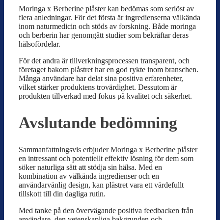
Moringa x Berberine plåster kan bedömas som seriöst av
flera anledningar. För det första är ingredienserna välkända
inom naturmedicin och stöds av forskning. Både moringa
och berberin har genomgått studier som bekräftar deras
hälsofördelar.
För det andra är tillverkningsprocessen transparent, och
företaget bakom plåstret har en god rykte inom branschen.
Många användare har delat sina positiva erfarenheter,
vilket stärker produktens trovärdighet. Dessutom är
produkten tillverkad med fokus på kvalitet och säkerhet.
Avslutande bedömning
Sammanfattningsvis erbjuder Moringa x Berberine plåster
en intressant och potentiellt effektiv lösning för dem som
söker naturliga sätt att stödja sin hälsa. Med en
kombination av välkända ingredienser och en
användarvänlig design, kan plåstret vara ett värdefullt
tillskott till din dagliga rutin.
Med tanke på den övervägande positiva feedbacken från
användare, den vetenskapliga bakgrunden och