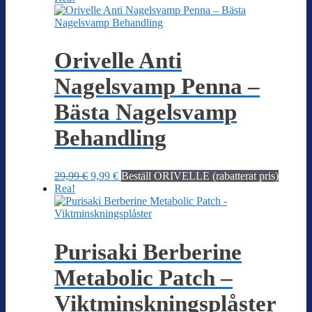
priset
priset
var:
är:
79,95 €.
37,45 €.
Orivelle Anti
Nagelsvamp Penna –
Bästa Nagelsvamp
Behandling
Det
Det
29,99
€
9,99
€
Beställ ORIVELLE (rabatterat pris)
ursprungliga
nuvarande
Rea!
priset
priset
var:
är:
29,99 €.
9,99 €.
Purisaki Berberine
Metabolic Patch –
Viktminskningsplåster