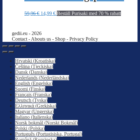
Det
Det
59,96
€
14,99
€
Beställ Purisaki med 70 % rabatt
ursprungliga
nuvarande
priset
priset
var:
är:
gedii.eu - 2026
59,96 €.
14,99 €.
Contact - Abouts us -
Shop
- Privacy Policy
Hrvatski
(
Kroatiska
)
Čeština
(
Tjeckiska
)
Dansk
(
Danska
)
Nederlands
(
Nederländska
)
English
(
Engelska
)
Suomi
(
Finska
)
Français
(
Franska
)
Deutsch
(
Tyska
)
Ελληνικά
(
Grekiska
)
Magyar
(
Ungerska
)
Italiano
(
Italienska
)
Norsk bokmål
(
Norskt Bokmål
)
Polski
(
Polska
)
Português
(
Portugisiska, Portugal
)
Română
(
Rumänska
)