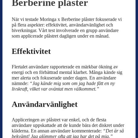
Berberine plåster
När vi testade Moringa x Berberine plåster fokuserade vi
på flera aspekter: effektivitet, användarvänlighet och
biverkningar. Vårt test involverade en grupp användare
som applicerade plåstret dagligen under en månad.
Effektivitet
Flertalet användare rapporterade en märkbar ökning av
energi och en förbättrad mental klarhet. Många kände sig
mer alerta och fokuserade under dagen. En användare
nämnde:
“Jag kände mig som om jag hade fått en ny
livskraft, vilket var oväntat men välkommet.”
Användarvänlighet
Appliceringen av plåstret var enkel, och de flesta
användare uppskattade att de kunde bära det diskret under
kläderna. En annan användare kommenterade:
“Det är så
bekvämt! Jag glömmer ofta att jag har det på mig.”