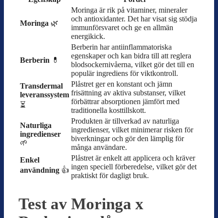
Moringa är rik på vitaminer, mineraler
och antioxidanter. Det har visat sig stödja
Moringa
🌿
immunförsvaret och ge en allmän
energikick.
Berberin har antiinflammatoriska
egenskaper och kan bidra till att reglera
Berberin
💊
blodsockernivåerna, vilket gör det till en
populär ingrediens för viktkontroll.
Plåstret ger en konstant och jämn
Transdermal
frisättning av aktiva substanser, vilket
leveranssystem
förbättrar absorptionen jämfört med
⏳
traditionella kosttillskott.
Produkten är tillverkad av naturliga
Naturliga
ingredienser, vilket minimerar risken för
ingredienser
biverkningar och gör den lämplig för
🌱
många användare.
Plåstret är enkelt att applicera och kräver
Enkel
ingen speciell förberedelse, vilket gör det
användning
👍
praktiskt för dagligt bruk.
Test av Moringa x