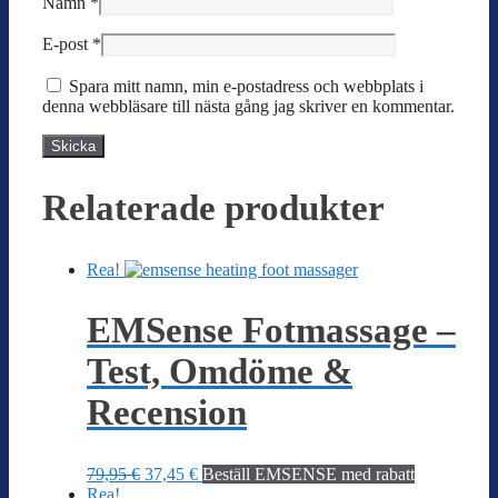
Namn
*
E-post
*
Spara mitt namn, min e-postadress och webbplats i
denna webbläsare till nästa gång jag skriver en kommentar.
Relaterade produkter
Rea!
EMSense Fotmassage –
Test, Omdöme &
Recension
Det
Det
79,95
€
37,45
€
Beställ EMSENSE med rabatt
ursprungliga
nuvarande
Rea!