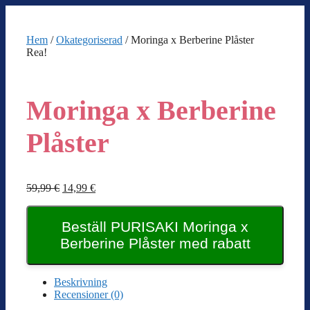
Hoppa
till
innehåll
Hem
/
Okategoriserad
/ Moringa x Berberine Plåster
Rea!
Moringa x Berberine
Plåster
Det
Det
59,99
€
14,99
€
ursprungliga
nuvarande
priset
priset
var:
Beställ PURISAKI Moringa x
är:
59,99 €.
14,99 €.
Berberine Plåster med rabatt
Beskrivning
Recensioner (0)